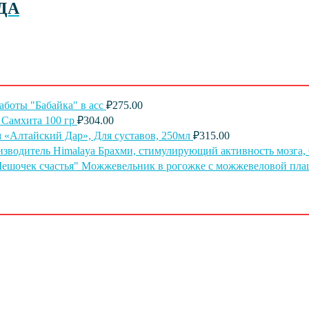
УДА
аботы "Бабайка" в асс
₽
275.00
 Самхита 100 гр
₽
304.00
м «Алтайский Дар», Для суставов, 250мл
₽
315.00
Брахми, стимулирующий активность мозга, 6
Можжевельник в рогожке с можжевеловой пла