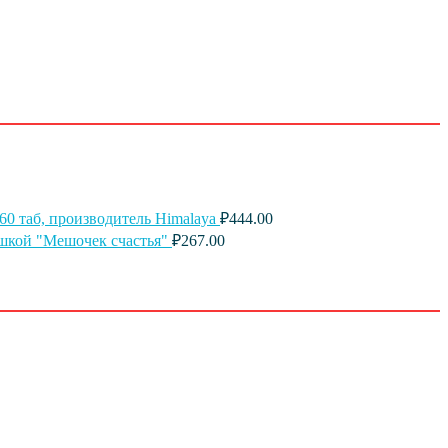
0 таб, производитель Himalaya
₽
444.00
шкой "Мешочек счастья"
₽
267.00