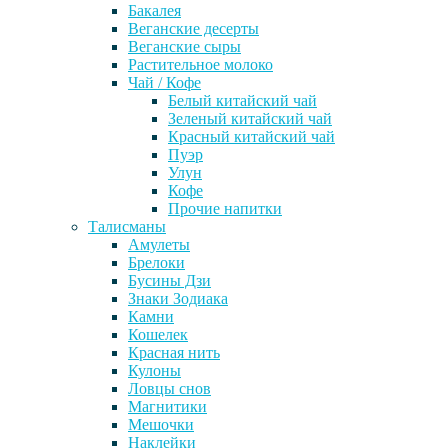
Бакалея
Веганские десерты
Веганские сыры
Растительное молоко
Чай / Кофе
Белый китайский чай
Зеленый китайский чай
Красный китайский чай
Пуэр
Улун
Кофе
Прочие напитки
Талисманы
Амулеты
Брелоки
Бусины Дзи
Знаки Зодиака
Камни
Кошелек
Красная нить
Кулоны
Ловцы снов
Магнитики
Мешочки
Наклейки