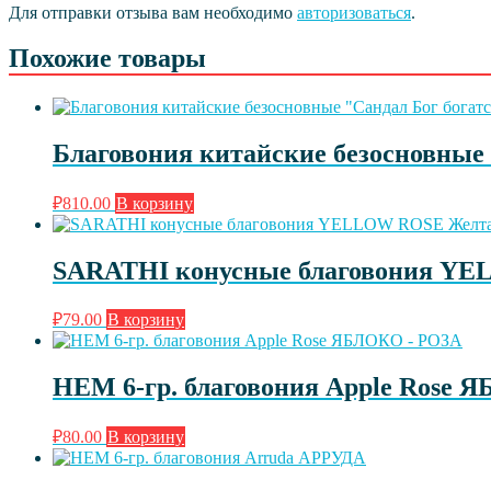
Для отправки отзыва вам необходимо
авторизоваться
.
Похожие товары
Благовония китайские безосновные 
₽
810.00
В корзину
SARATHI конусные благовония YE
₽
79.00
В корзину
HEM 6-гр. благовония Apple Rose
₽
80.00
В корзину