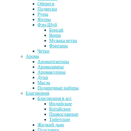
Обереги
Подвески
Руны
Янтры
Фэн-Шуй
Бонсай
Веера
Музыка ветра
Фонтаны
Четки
Арома
Ароматизаторы
Аромалампы
Аромакулоны
Духи
Масла
Подарочные наборы
Благовония
Благовония в асс
Индийские
Китайские
Православные
Тибетские
Жидкий дым
Подставки