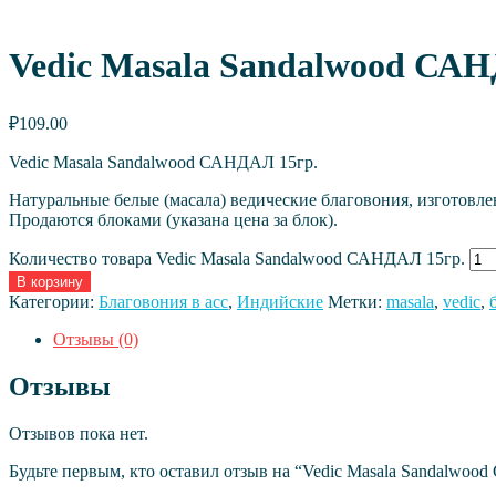
Vedic Masala Sandalwood САН
₽
109.00
Vedic Masala Sandalwood САНДАЛ 15гр.
Натуральные белые (масала) ведические благовония, изготовл
Продаются блоками (указана цена за блок).
Количество товара Vedic Masala Sandalwood САНДАЛ 15гр.
В корзину
Категории:
Благовония в асс
,
Индийские
Метки:
masala
,
vedic
,
Отзывы (0)
Отзывы
Отзывов пока нет.
Будьте первым, кто оставил отзыв на “Vedic Masala Sandalwoo