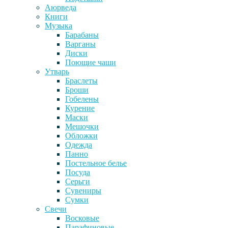
Аюрведа
Книги
Музыка
Барабаны
Варганы
Диски
Поющие чаши
Утварь
Браслеты
Броши
Гобелены
Курение
Маски
Мешочки
Обложки
Одежда
Панно
Постельное белье
Посуда
Серьги
Сувениры
Сумки
Свечи
Восковые
Парафиновые