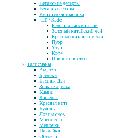
Веганские десерты
Веганские сыры
Растительное молоко
Чай / Кофе
Белый китайский чай
Зеленый китайский чай
Красный китайский чай
Пуэр
Улун
Кофе
Прочие напитки
Талисманы
Амулеты
Брелоки
Бусины Дзи
Знаки Зодиака
Камни
Кошелек
Красная нить
Кулоны
Ловцы снов
Магнитики
Мешочки
Наклейки
Обереги