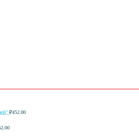
щей"
₽
452.00
52.00