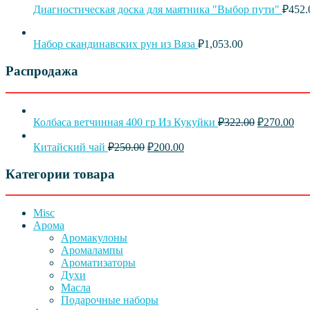
Диагностическая доска для маятника "Выбор пути"
₽
452.
Набор скандинавских рун из Вяза
₽
1,053.00
Распродажа
Первонача
Те
Колбаса ветчинная 400 гр Из Кукуйки
₽
322.00
₽
270.00
цена
цен
Первоначальная
Текущая
составляла
₽27
Китайский чай
₽
250.00
₽
200.00
цена
цена:
₽322.00.
составляла
₽200.00.
Категории товара
₽250.00.
Misc
Арома
Аромакулоны
Аромалампы
Ароматизаторы
Духи
Масла
Подарочные наборы