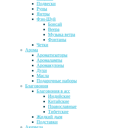
Подвески
Руны
Янтры
Фэн-Шуй
Бонсай
Веера
Музыка ветра
Фонтаны
Четки
Арома
Ароматизаторы
Аромалампы
Аромакулоны
Духи
Масла
Подарочные наборы
Благовония
Благовония в асс
Индийские
Китайские
Православные
Тибетские
Жидкий дым
Подставки
Аюрведа