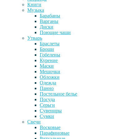
Книги
Музыка
Барабаны
Варганы
Диски
Поющие чаши
Утварь
Браслеты
Броши
Гобелены
Курение
Маски
Мешочки
Обложки
Одежда
Панно
Постельное белье
Посуда
Серьги
Сувениры
Сумки
Свечи
Восковые
Парафиновые
Ритуальные