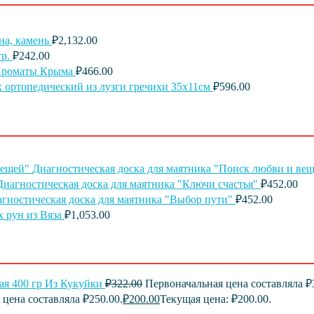
на, камень
₽
2,132.00
р.
₽
242.00
Ароматы Крыма
₽
466.00
 ортопедический из лузги гречихи 35х11см
₽
596.00
Диагностическая доска для маятника "Поиск любви и ве
Диагностическая доска для маятника "Ключи счастья"
₽
452.00
гностическая доска для маятника "Выбор пути"
₽
452.00
 рун из Вяза
₽
1,053.00
ая 400 гр Из Кукуйки
₽
322.00
Первоначальная цена составляла ₽
цена составляла ₽250.00.
₽
200.00
Текущая цена: ₽200.00.