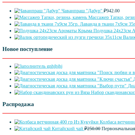
Чаванпраш "Дабур"
₽
942.00
Массажер Тапки, рези
Лаванда в ткани 7х9см 35г
Подушка 24х23см 
Валик
Новое поступление
gnhjhjhj
Диа
Набор скандинавских
Распродажа
Колбаса ветчинн
Китайский чай
₽
250.00
Первоначальная 