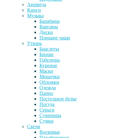
Аюрведа
Книги
Музыка
Барабаны
Варганы
Диски
Поющие чаши
Утварь
Браслеты
Броши
Гобелены
Курение
Маски
Мешочки
Обложки
Одежда
Панно
Постельное белье
Посуда
Серьги
Сувениры
Сумки
Свечи
Восковые
Парафиновые