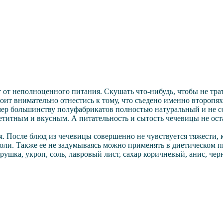
т неполноценного питания. Скушать что-нибудь, чтобы не трати
оит внимательно отнестись к тому, что съедено именно второпях
имер большинству полуфабрикатов полностью натуральный и не 
титным и вкусным. А питательность и сытость чечевицы не оста
я. После блюд из чечевицы совершенно не чувствуется тяжести, 
ли. Также ее не задумываясь можно применять в диетическом п
рушка, укроп, соль, лавровый лист, сахар коричневый, анис, чер