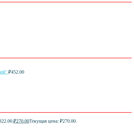
щей"
₽
452.00
322.00.
₽
270.00
Текущая цена: ₽270.00.