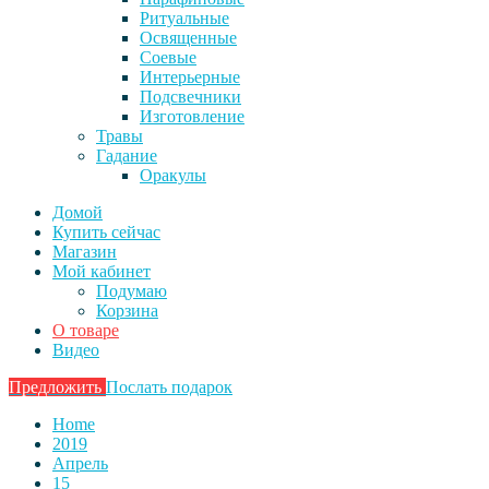
Ритуальные
Освященные
Соевые
Интерьерные
Подсвечники
Изготовление
Травы
Гадание
Оракулы
Домой
Купить сейчас
Магазин
Мой кабинет
Подумаю
Корзина
О товаре
Видео
Предложить
Послать подарок
Home
2019
Апрель
15