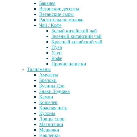
Бакалея
Веганские десерты
Веганские сыры
Растительное молоко
Чай / Кофе
Белый китайский чай
Зеленый китайский чай
Красный китайский чай
Пуэр
Улун
Кофе
Прочие напитки
Талисманы
Амулеты
Брелоки
Бусины Дзи
Знаки Зодиака
Камни
Кошелек
Красная нить
Кулоны
Ловцы снов
Магнитики
Мешочки
Наклейки