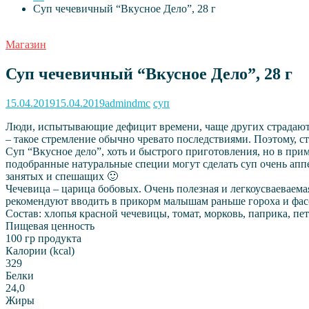
Суп чечевичный “Вкусное Дело”, 28 г
Магазин
Суп чечевичный “Вкусное Дело”, 28 г
15.04.2019
15.04.2019
admindmc
суп
Люди, испытывающие дефицит времени, чаще других страдают о
– такое стремление обычно чревато последствиями. Поэтому, ст
Суп “Вкусное дело”, хоть и быстрого приготовления, но в пр
подобранные натуральные специи могут сделать суп очень аппе
занятых и спешащих 🙂
Чечевица – царица бобовых. Очень полезная и легкоусваеваема
рекомендуют вводить в прикорм малышам раньше гороха и фасо
Состав: хлопья красной чечевицы, томат, морковь, паприка, пет
Пищевая ценность
100 гр продукта
Калории (kcal)
329
Белки
24,0
Жиры