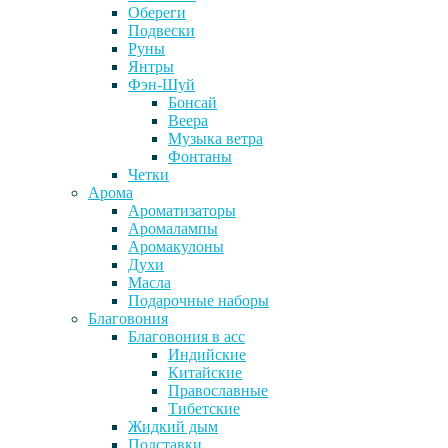
Обереги
Подвески
Руны
Янтры
Фэн-Шуй
Бонсай
Веера
Музыка ветра
Фонтаны
Четки
Арома
Ароматизаторы
Аромалампы
Аромакулоны
Духи
Масла
Подарочные наборы
Благовония
Благовония в асс
Индийские
Китайские
Православные
Тибетские
Жидкий дым
Подставки