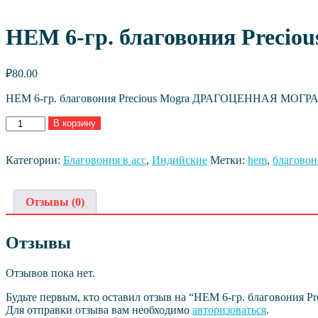
HEM 6-гр. благовония Prec
₽
80.00
HEM 6-гр. благовония Precious Mogra ДРАГОЦЕННАЯ МОГР
Количество
В корзину
товара
HEM
6-
Категории:
Благовония в асс
,
Индийские
Метки:
hem
,
благовон
гр.
благовония
Precious
Отзывы (0)
Mogra
ДРАГОЦЕННАЯ
МОГРА
Отзывы
Отзывов пока нет.
Будьте первым, кто оставил отзыв на “HEM 6-гр. благовони
Для отправки отзыва вам необходимо
авторизоваться
.