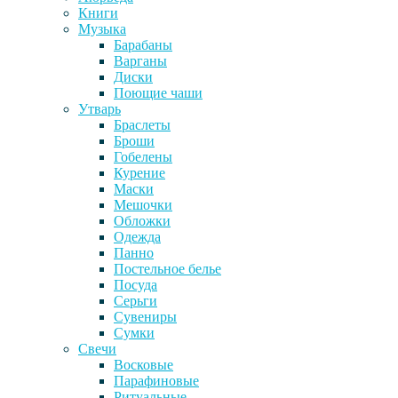
Книги
Музыка
Барабаны
Варганы
Диски
Поющие чаши
Утварь
Браслеты
Броши
Гобелены
Курение
Маски
Мешочки
Обложки
Одежда
Панно
Постельное белье
Посуда
Серьги
Сувениры
Сумки
Свечи
Восковые
Парафиновые
Ритуальные