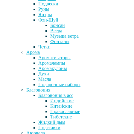
Подвески
Руны
Янтры
Фэн-Шуй
Бонсай
Веера
Музыка ветра
Фонтаны
Четки
Арома
Ароматизаторы
Аромалампы
Аромакулоны
Духи
Масла
Подарочные наборы
Благовония
Благовония в асс
Индийские
Китайские
Православные
Тибетские
Жидкий дым
Подставки
Аюрведа