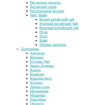
Веганские десерты
Веганские сыры
Растительное молоко
Чай / Кофе
Белый китайский чай
Зеленый китайский чай
Красный китайский чай
Пуэр
Улун
Кофе
Прочие напитки
Талисманы
Амулеты
Брелоки
Бусины Дзи
Знаки Зодиака
Камни
Кошелек
Красная нить
Кулоны
Ловцы снов
Магнитики
Мешочки
Наклейки
Обереги