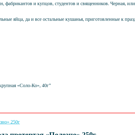
н, фабрикантов и купцов, студентов и священников. Черная, или 
хальные яйца, да и все остальные кушанья, приготовленные к пр
 крупная «Соло-Ко», 40г”
ода протертая «Полезно» 250г