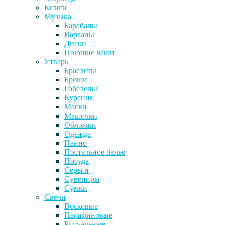
Книги
Музыка
Барабаны
Варганы
Диски
Поющие чаши
Утварь
Браслеты
Броши
Гобелены
Курение
Маски
Мешочки
Обложки
Одежда
Панно
Постельное белье
Посуда
Серьги
Сувениры
Сумки
Свечи
Восковые
Парафиновые
Ритуальные