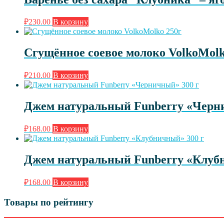
₽
230.00
В корзину
Сгущённое соевое молоко VolkoMolk
₽
210.00
В корзину
Джем натуральный Funberry «Черн
₽
168.00
В корзину
Джем натуральный Funberry «Клуб
₽
168.00
В корзину
Товары по рейтингу