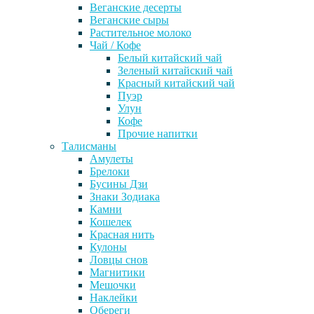
Веганские десерты
Веганские сыры
Растительное молоко
Чай / Кофе
Белый китайский чай
Зеленый китайский чай
Красный китайский чай
Пуэр
Улун
Кофе
Прочие напитки
Талисманы
Амулеты
Брелоки
Бусины Дзи
Знаки Зодиака
Камни
Кошелек
Красная нить
Кулоны
Ловцы снов
Магнитики
Мешочки
Наклейки
Обереги