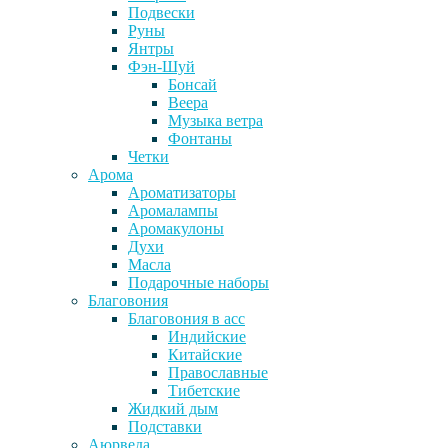
Подвески
Руны
Янтры
Фэн-Шуй
Бонсай
Веера
Музыка ветра
Фонтаны
Четки
Арома
Ароматизаторы
Аромалампы
Аромакулоны
Духи
Масла
Подарочные наборы
Благовония
Благовония в асс
Индийские
Китайские
Православные
Тибетские
Жидкий дым
Подставки
Аюрведа