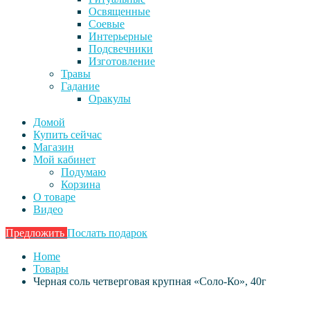
Освященные
Соевые
Интерьерные
Подсвечники
Изготовление
Травы
Гадание
Оракулы
Домой
Купить сейчас
Магазин
Мой кабинет
Подумаю
Корзина
О товаре
Видео
Предложить
Послать подарок
Home
Товары
Черная соль четверговая крупная «Соло-Ко», 40г