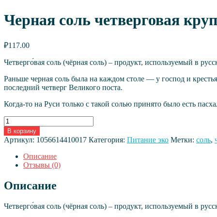
Черная соль четверговая круп
₽
117.00
Четверго́вая соль (чёрная соль) – продукт, используемый в ру
Раньше черная соль была на каждом столе — у господ и крестья
последний четверг Великого поста.
Когда-то на Руси только с такой солью принято было есть пас
Количество
товара
В корзину
Черная
Артикул:
1056614410017
Категория:
Питание эко
Метки:
соль
,
соль
четверговая
Описание
крупная
Отзывы (0)
«Соло-
Ко»,
Описание
40г
Четверго́вая соль (чёрная соль) – продукт, используемый в ру