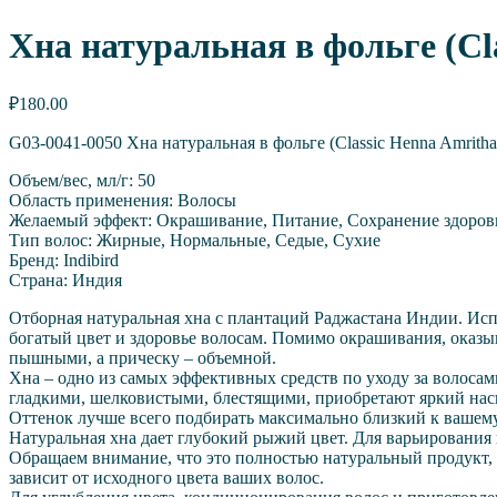
Хна натуральная в фольге (Cla
₽
180.00
G03-0041-0050 Хна натуральная в фольге (Classic Henna Amritha
Объем/вес, мл/г: 50
Область применения: Волосы
Желаемый эффект: Окрашивание, Питание, Сохранение здоров
Тип волос: Жирные, Нормальные, Седые, Сухие
Бренд: Indibird
Страна: Индия
Отборная натуральная хна с плантаций Раджастана Индии. Ис
богатый цвет и здоровье волосам. Помимо окрашивания, оказыв
пышными, а прическу – объемной.
Хна – одно из самых эффективных средств по уходу за волоса
гладкими, шелковистыми, блестящими, приобретают яркий на
Оттенок лучше всего подбирать максимально близкий к вашему
Натуральная хна дает глубокий рыжий цвет. Для варьирования
Обращаем внимание, что это полностью натуральный продукт, 
зависит от исходного цвета ваших волос.