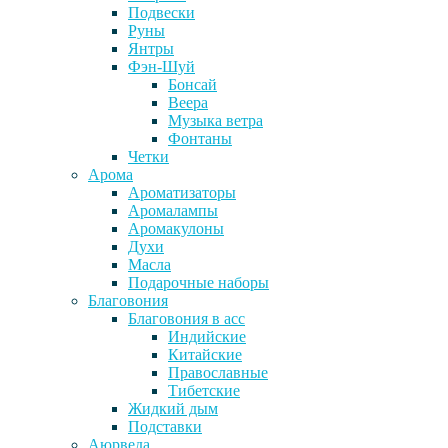
Подвески
Руны
Янтры
Фэн-Шуй
Бонсай
Веера
Музыка ветра
Фонтаны
Четки
Арома
Ароматизаторы
Аромалампы
Аромакулоны
Духи
Масла
Подарочные наборы
Благовония
Благовония в асс
Индийские
Китайские
Православные
Тибетские
Жидкий дым
Подставки
Аюрведа