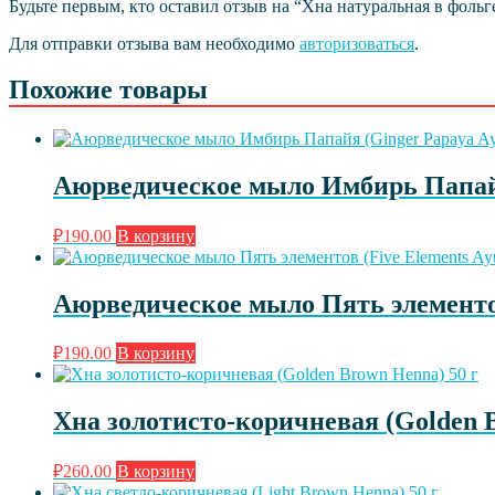
Будьте первым, кто оставил отзыв на “Хна натуральная в фольге 
Для отправки отзыва вам необходимо
авторизоваться
.
Похожие товары
Аюрведическое мыло Имбирь Папайя 
₽
190.00
В корзину
Аюрведическое мыло Пять элементов 
₽
190.00
В корзину
Хна золотисто-коричневая (Golden B
₽
260.00
В корзину