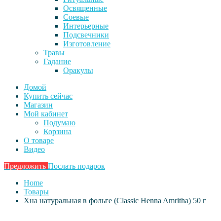
Освященные
Соевые
Интерьерные
Подсвечники
Изготовление
Травы
Гадание
Оракулы
Домой
Купить сейчас
Магазин
Мой кабинет
Подумаю
Корзина
О товаре
Видео
Предложить
Послать подарок
Home
Товары
Хна натуральная в фольге (Classic Henna Amritha) 50 г