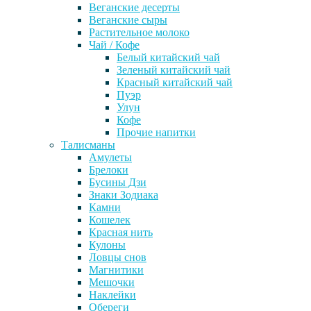
Веганские десерты
Веганские сыры
Растительное молоко
Чай / Кофе
Белый китайский чай
Зеленый китайский чай
Красный китайский чай
Пуэр
Улун
Кофе
Прочие напитки
Талисманы
Амулеты
Брелоки
Бусины Дзи
Знаки Зодиака
Камни
Кошелек
Красная нить
Кулоны
Ловцы снов
Магнитики
Мешочки
Наклейки
Обереги