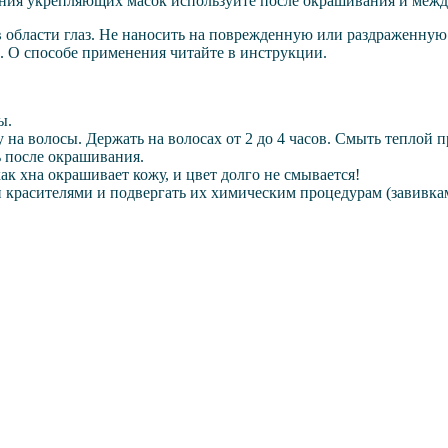
ения укрепляющих масок используйте после окрашивания и межд
в области глаз. Не наносить на поврежденную или раздраженную
. О способе применения читайте в инструкции.
ы.
 на волосы. Держать на волосах от 2 до 4 часов. Смыть теплой 
ь после окрашивания.
ак хна окрашивает кожу, и цвет долго не смывается!
и красителями и подвергать их химическим процедурам (завивк