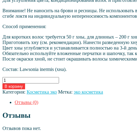
Для углубления цвета, кондиционирования волос и приготовл
Внимание! Не наносить на брови и ресницы. Не использовать 
сгибе локтя на индивидуальную непереносимость компонентов
Способ применения:
Для коротких волос требуется 50 г хны, для длинных – 200 г хн
Приготовить хну (см. рекомендации). Нанести разведенную хну
Цвет хны углубляется и устанавливается полностью на 3-й ден
Обязательно используйте вложенные перчатки и шапочку, так к
После окраски хной, не стоит окрашивать волосы химическим
Состав: Lawsonia inermis (хна).
Количество
товара
В корзину
Хна
Категория:
Косметика эко
Метка:
эко косметика
натуральная
в
Отзывы (0)
фольге
(Classic
Отзывы
Henna
Amritha)
Отзывов пока нет.
50
г