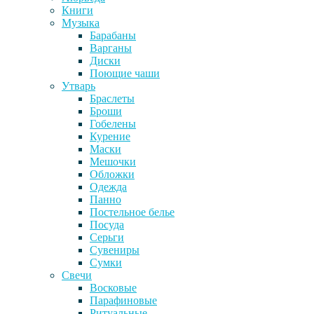
Книги
Музыка
Барабаны
Варганы
Диски
Поющие чаши
Утварь
Браслеты
Броши
Гобелены
Курение
Маски
Мешочки
Обложки
Одежда
Панно
Постельное белье
Посуда
Серьги
Сувениры
Сумки
Свечи
Восковые
Парафиновые
Ритуальные