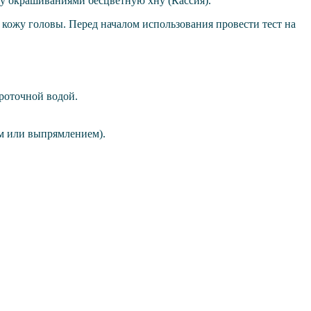
у окрашиваниями бесцветную хну (Кассия).
 кожу головы. Перед началом использования провести тест на
проточной водой.
ам или выпрямлением).