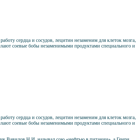
аботу сердца и сосудов, лецитин незаменим для клеток мозга,
делают соевые бобы незаменимыми продуктами специального и
аботу сердца и сосудов, лецитин незаменим для клеток мозга,
делают соевые бобы незаменимыми продуктами специального и
ик Вавилов Н.И. называл сою «нефтью в питании», а Генри