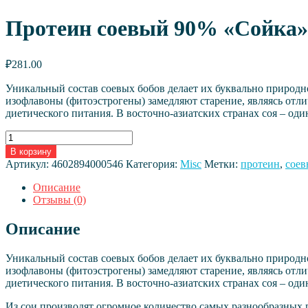
Протеин соевый 90% «Сойка»,
₽
281.00
Уникальный состав соевых бобов делает их буквально природно
изофлавоны (фитоэстрогены) замедляют старение, являясь отл
диетического питания. В восточно-азиатских странах соя – од
Количество
товара
В корзину
Протеин
Артикул:
4602894000546
Категория:
Misc
Метки:
протеин
,
сое
соевый
90%
Описание
«Сойка»,
Отзывы (0)
200г
Описание
Уникальный состав соевых бобов делает их буквально природно
изофлавоны (фитоэстрогены) замедляют старение, являясь отл
диетического питания. В восточно-азиатских странах соя – од
Из сои производят огромное количество самых разнообразных 