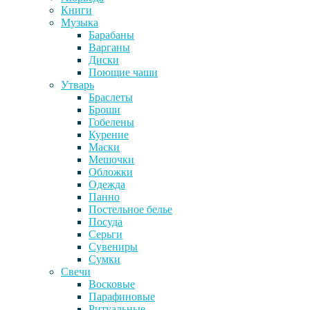
Книги
Музыка
Барабаны
Варганы
Диски
Поющие чаши
Утварь
Браслеты
Броши
Гобелены
Курение
Маски
Мешочки
Обложки
Одежда
Панно
Постельное белье
Посуда
Серьги
Сувениры
Сумки
Свечи
Восковые
Парафиновые
Ритуальные