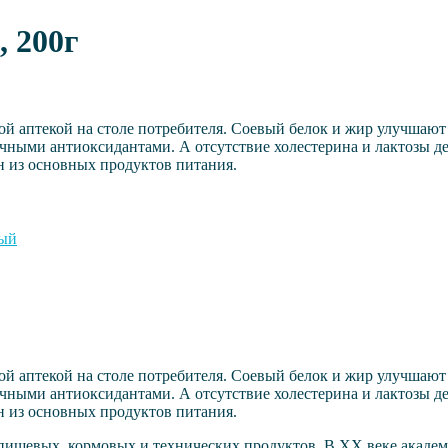
 200г
й аптекой на столе потребителя. Соевый белок и жир улучшают р
ичными антиоксидантами. А отсутствие холестерина и лактозы 
ин из основных продуктов питания.
вый
й аптекой на столе потребителя. Соевый белок и жир улучшают р
ичными антиоксидантами. А отсутствие холестерина и лактозы 
ин из основных продуктов питания.
пищевых, кормовых и технических продуктов. В XX веке академ