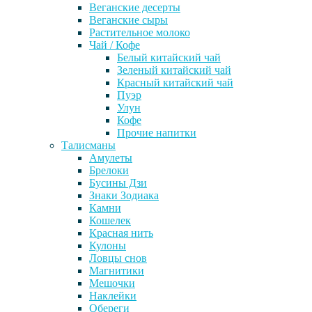
Веганские десерты
Веганские сыры
Растительное молоко
Чай / Кофе
Белый китайский чай
Зеленый китайский чай
Красный китайский чай
Пуэр
Улун
Кофе
Прочие напитки
Талисманы
Амулеты
Брелоки
Бусины Дзи
Знаки Зодиака
Камни
Кошелек
Красная нить
Кулоны
Ловцы снов
Магнитики
Мешочки
Наклейки
Обереги