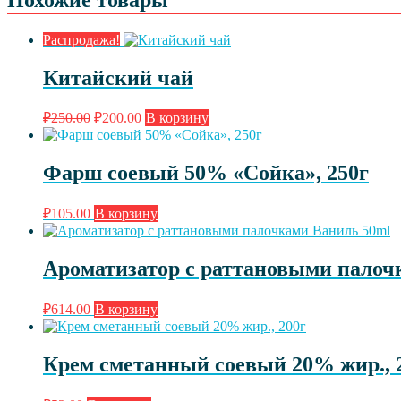
Похожие товары
Распродажа!
Китайский чай
Первоначальная
Текущая
₽
250.00
₽
200.00
В корзину
цена
цена:
составляла
₽200.00.
₽250.00.
Фарш соевый 50% «Сойка», 250г
₽
105.00
В корзину
Ароматизатор с раттановыми палоч
₽
614.00
В корзину
Крем сметанный соевый 20% жир., 