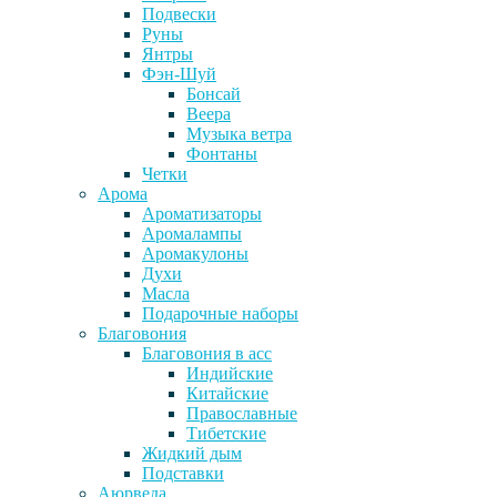
Подвески
Руны
Янтры
Фэн-Шуй
Бонсай
Веера
Музыка ветра
Фонтаны
Четки
Арома
Ароматизаторы
Аромалампы
Аромакулоны
Духи
Масла
Подарочные наборы
Благовония
Благовония в асс
Индийские
Китайские
Православные
Тибетские
Жидкий дым
Подставки
Аюрведа