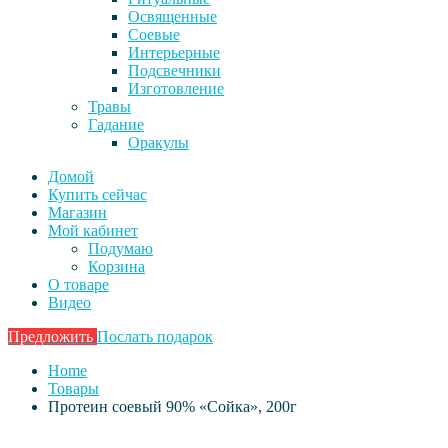
Освященные
Соевые
Интерьерные
Подсвечники
Изготовление
Травы
Гадание
Оракулы
Домой
Купить сейчас
Магазин
Мой кабинет
Подумаю
Корзина
О товаре
Видео
Предложить
Послать подарок
Home
Товары
Протеин соевый 90% «Сойка», 200г