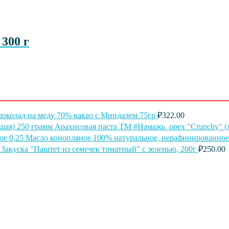
300 г
околад на меду 70% какао с Миндалем 75гр
₽
322.00
Арахисовая паста ТМ #Намажь_орех "Crunchy" (
Масло конопляное 100% натуральное, нерафинированное
Закуска "Паштет из семечек томатный" с зеленью, 200г
₽
250.00