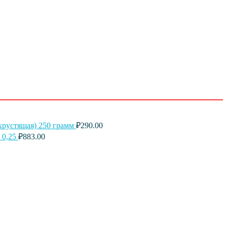
хрустящая) 250 грамм
₽
290.00
 0,25
₽
883.00