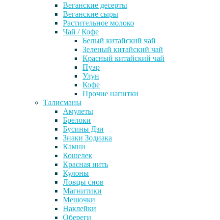
Веганские десерты
Веганские сыры
Растительное молоко
Чай / Кофе
Белый китайский чай
Зеленый китайский чай
Красный китайский чай
Пуэр
Улун
Кофе
Прочие напитки
Талисманы
Амулеты
Брелоки
Бусины Дзи
Знаки Зодиака
Камни
Кошелек
Красная нить
Кулоны
Ловцы снов
Магнитики
Мешочки
Наклейки
Обереги