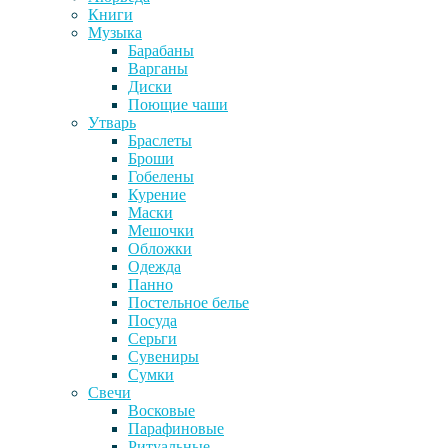
Книги
Музыка
Барабаны
Варганы
Диски
Поющие чаши
Утварь
Браслеты
Броши
Гобелены
Курение
Маски
Мешочки
Обложки
Одежда
Панно
Постельное белье
Посуда
Серьги
Сувениры
Сумки
Свечи
Восковые
Парафиновые
Ритуальные