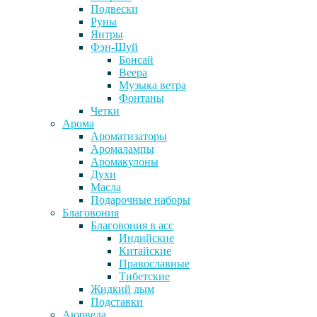
Подвески
Руны
Янтры
Фэн-Шуй
Бонсай
Веера
Музыка ветра
Фонтаны
Четки
Арома
Ароматизаторы
Аромалампы
Аромакулоны
Духи
Масла
Подарочные наборы
Благовония
Благовония в асс
Индийские
Китайские
Православные
Тибетские
Жидкий дым
Подставки
Аюрведа