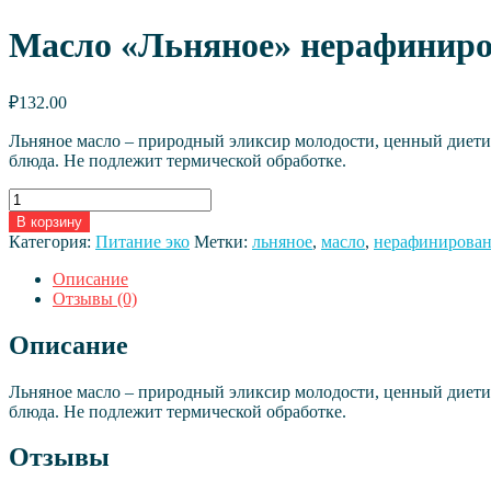
Масло «Льняное» нерафинирова
₽
132.00
Льняное масло – природный эликсир молодости, ценный диети
блюда. Не подлежит термической обработке.
Количество
товара
В корзину
Масло
Категория:
Питание эко
Метки:
льняное
,
масло
,
нерафинирова
«Льняное»
нерафинированное
Описание
пищевое
Отзывы (0)
г.
Чкаловск.
Описание
0,25
л.
Льняное масло – природный эликсир молодости, ценный диети
блюда. Не подлежит термической обработке.
Отзывы