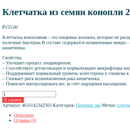
Клетчатка из семян конопли 25
₽
155.00
Клетчатка конопляная – это пищевые волокна, которые не расщ
полезные бактерии.В составе содержатся незаменимые микро – 
кишечника.
Свойства.
– Улучшает процесс пищеварения;
– Способствует детоксикации и нормализации микрофлоры ки
– Поддерживает нормальный уровень холестерина и глюкозы в 
– Снижает риск возникновения рака кишечника;
– Помогает контролировать вес за счёт ощущения насыщения.
Количество
товара
В корзину
Клетчатка
Артикул:
4631142342503
Категория:
Питание эко
Метки:
клетч
из
семян
Описание
конопли
Отзывы (0)
250
г.