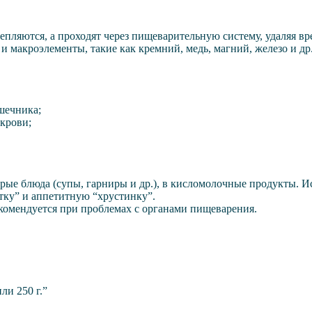
епляются, а проходят через пищеварительную систему, удаляя в
и макроэлементы, такие как кремний, медь, магний, железо и др
шечника;
крови;
орые блюда (супы, гарниры и др.), в кисломолочные продукты. 
тку” и аппетитную “хрустинку”.
екомендуется при проблемах с органами пищеварения.
ли 250 г.”