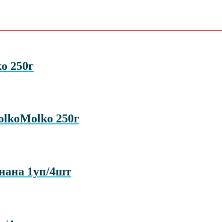
o 250г
olkoMolko 250г
анана 1уп/4шт