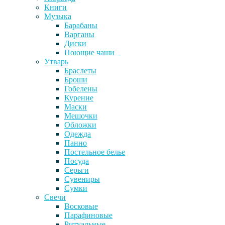
Книги
Музыка
Барабаны
Варганы
Диски
Поющие чаши
Утварь
Браслеты
Броши
Гобелены
Курение
Маски
Мешочки
Обложки
Одежда
Панно
Постельное белье
Посуда
Серьги
Сувениры
Сумки
Свечи
Восковые
Парафиновые
Ритуальные