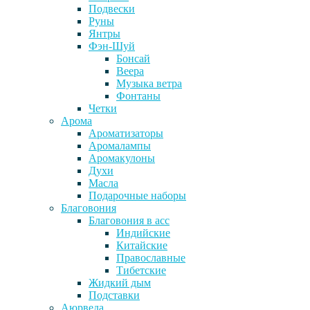
Подвески
Руны
Янтры
Фэн-Шуй
Бонсай
Веера
Музыка ветра
Фонтаны
Четки
Арома
Ароматизаторы
Аромалампы
Аромакулоны
Духи
Масла
Подарочные наборы
Благовония
Благовония в асс
Индийские
Китайские
Православные
Тибетские
Жидкий дым
Подставки
Аюрведа