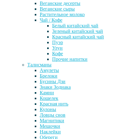
Веганские десерты
Веганские сыры
Растительное молоко
Чай / Кофе
Белый китайский чай
Зеленый китайский чай
Красный китайский чай
Пуэр
Улун
Кофе
Прочие напитки
Талисманы
Амулеты
Брелоки
Бусины Дзи
Знаки Зодиака
Камни
Кошелек
Красная нить
Кулоны
Ловцы снов
Магнитики
Мешочки
Наклейки
Обереги