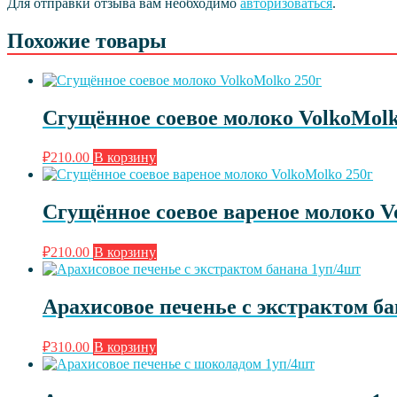
Для отправки отзыва вам необходимо
авторизоваться
.
Похожие товары
Сгущённое соевое молоко VolkoMolk
₽
210.00
В корзину
Сгущённое соевое вареное молоко V
₽
210.00
В корзину
Арахисовое печенье с экстрактом б
₽
310.00
В корзину