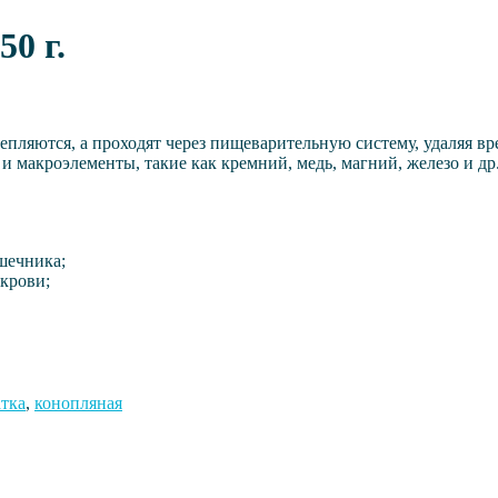
0 г.
епляются, а проходят через пищеварительную систему, удаляя в
и макроэлементы, такие как кремний, медь, магний, железо и др
шечника;
крови;
атка
,
конопляная