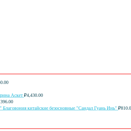
0.00
ырина Аскет
₽
4,430.00
,396.00
Благовония китайские безосновные "Сандал Гуань Инь"
₽
810.