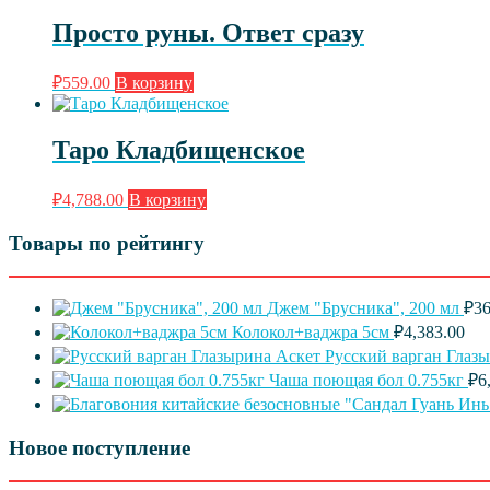
Просто руны. Ответ сразу
₽
559.00
В корзину
Таро Кладбищенское
₽
4,788.00
В корзину
Товары по рейтингу
Джем "Брусника", 200 мл
₽
36
Колокол+ваджра 5см
₽
4,383.00
Русский варган Глаз
Чаша поющая бол 0.755кг
₽
6
Новое поступление