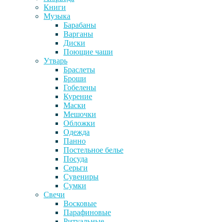
Книги
Музыка
Барабаны
Варганы
Диски
Поющие чаши
Утварь
Браслеты
Броши
Гобелены
Курение
Маски
Мешочки
Обложки
Одежда
Панно
Постельное белье
Посуда
Серьги
Сувениры
Сумки
Свечи
Восковые
Парафиновые
Ритуальные