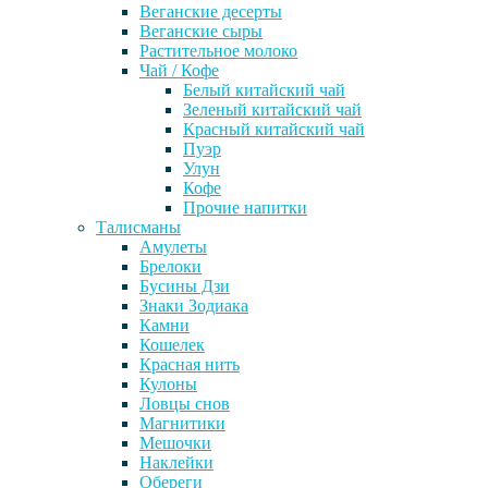
Веганские десерты
Веганские сыры
Растительное молоко
Чай / Кофе
Белый китайский чай
Зеленый китайский чай
Красный китайский чай
Пуэр
Улун
Кофе
Прочие напитки
Талисманы
Амулеты
Брелоки
Бусины Дзи
Знаки Зодиака
Камни
Кошелек
Красная нить
Кулоны
Ловцы снов
Магнитики
Мешочки
Наклейки
Обереги