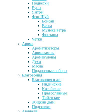
Подвески
Руны
Янтры
Фэн-Шуй
Бонсай
Веера
Музыка ветра
Фонтаны
Четки
Арома
Ароматизаторы
Аромалампы
Аромакулоны
Духи
Масла
Подарочные наборы
Благовония
Благовония в асс
Индийские
Китайские
Православные
Тибетские
Жидкий дым
Подставки
Аюрведа