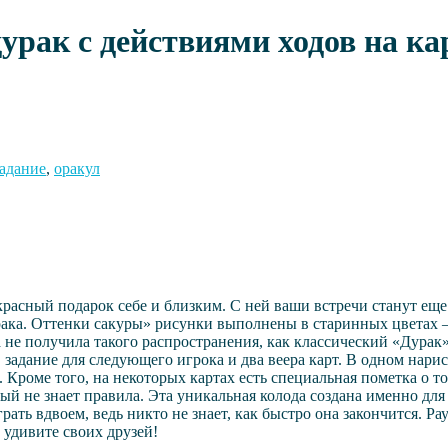
рак с действиями ходов на ка
адание
,
оракул
екрасный подарок себе и близким. С ней ваши встречи станут ещ
рака. Оттенки сакуры» рисунки выполнены в старинных цветах –
а не получила такого распространения, как классический «Дурак
задание для следующего игрока и два веера карт. В одном нарис
Кроме того, на некоторых картах есть специальная пометка о то
рый не знает правила. Эта уникальная колода создана именно для
грать вдвоем, ведь никто не знает, как быстро она закончится. 
 удивите своих друзей!