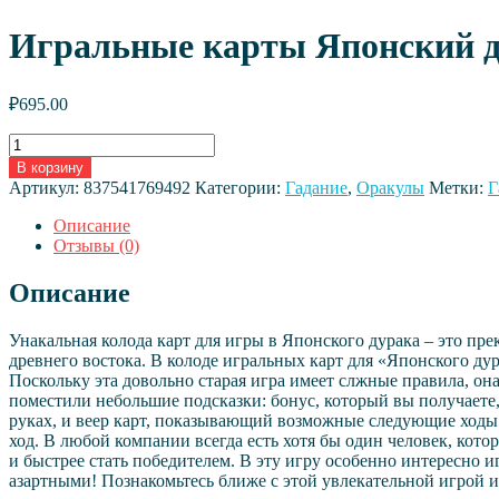
Игральные карты Японский ду
₽
695.00
Количество
товара
В корзину
Игральные
Артикул:
837541769492
Категории:
Гадание
,
Оракулы
Метки:
Г
карты
Японский
Описание
дурак
Отзывы (0)
с
действиями
Описание
ходов
на
Унакальная колода карт для игры в Японского дурака – это пр
карте.
древнего востока. В колоде игральных карт для «Японского ду
Оттенки
Поскольку эта довольно старая игра имеет слжные правила, он
сакуры
поместили небольшие подсказки: бонус, который вы получаете, 
руках, и веер карт, показывающий возможные следующие ходы. 
ход. В любой компании всегда есть хотя бы один человек, кото
и быстрее стать победителем. В эту игру особенно интересно и
азартными! Познакомьтесь ближе с этой увлекательной игрой и