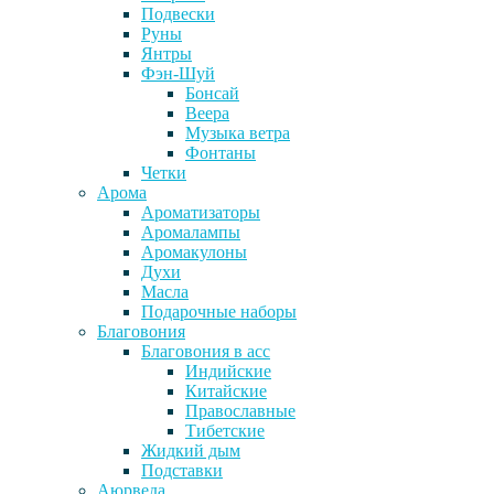
Подвески
Руны
Янтры
Фэн-Шуй
Бонсай
Веера
Музыка ветра
Фонтаны
Четки
Арома
Ароматизаторы
Аромалампы
Аромакулоны
Духи
Масла
Подарочные наборы
Благовония
Благовония в асс
Индийские
Китайские
Православные
Тибетские
Жидкий дым
Подставки
Аюрведа