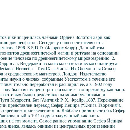
тов и книг ценилась членами Ордена Золотой Зари как
ию для неофитов. Сегодня у нашего читателя есть
я магия. 1896. S.S.D.D. (Флоренс Фарр). Данный том
омпонентов древнеегипетской магии и ритуала на основании
роение человека по древнеегипетскому мировоззрению. 2.
Харрис. 5. Выдержки из коптского гностического папируса
ctanea Hermetica. Том IX. – Числа: Их Оккультная Сила и
ов и средневековых магистров. Лондон, Издательство
енты науки о числах, собранные Уэсткоттом в течение его
т значительно переработал и расширил её, а в 1902 году
11 году было выпущено третье издание – по-прежнему как часть
 из которых были предоставлены моими учениками и
ути Мудрости. Бат [Англия]: Р. Х. Фрайр, 1887. Переиздание:
ерии представлен перевод Сефер Йецира (“Книга Творения”),
 старейшим произведением по Каббале принято считать Сефер
убликованный в 1911 году и задуманный как часть
вших на тот момент. Самое раннее упоминание Сефер Йецира
стема языка, являясь одними из центральных произведений