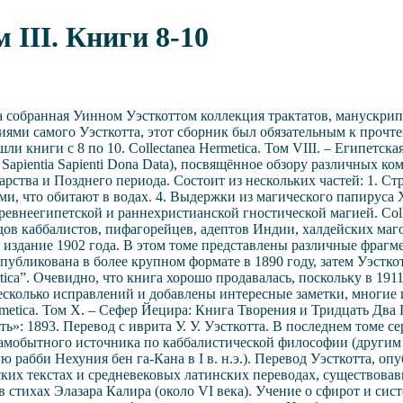
 III. Книги 8-10
 собранная Уинном Уэсткоттом коллекция трактатов, манускрип
и самого Уэсткотта, этот сборник был обязательным к прочтен
и книги с 8 по 10. Collectanea Hermetica. Том VIII. – Египетска
Sapientia Sapienti Dona Data), посвящённое обзору различных к
ства и Позднего периода. Состоит из нескольких частей: 1. Ст
и, что обитают в водах. 4. Выдержки из магического папируса 
евнеегипетской и раннехристианской гностической магией. Colle
дов каббалистов, пифагорейцев, адептов Индии, халдейских маг
е издание 1902 года. В этом томе представлены различные фрагм
убликована в более крупном формате в 1890 году, затем Уэсткот
etica”. Очевидно, что книга хорошо продавалась, поскольку в 19
есколько исправлений и добавлены интересные заметки, многие
metica. Том X. – Сефер Йецира: Книга Творения и Тридцать Два П
»: 1893. Перевод с иврита У. У. Уэсткотта. В последнем томе с
самобытного источника по каббалистической философии (другим
рабби Нехуния бен га-Кана в I в. н.э.). Перевод Уэсткотта, оп
ких текстах и средневековых латинских переводах, существова
в стихах Элазара Калира (около VI века). Учение о сфирот и си