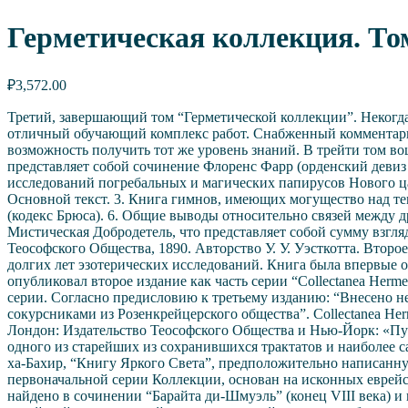
Герметическая коллекция. Том
₽
3,572.00
Третий, завершающий том “Герметической коллекции”. Некогда
отличный обучающий комплекс работ. Снабженный комментариям
возможность получить тот же уровень знаний. В трейти том вошл
представляет собой сочинение Флоренс Фарр (орденский девиз 
исследований погребальных и магических папирусов Нового цар
Основной текст. 3. Книга гимнов, имеющих могущество над тем
(кодекс Брюса). 6. Общие выводы относительно связей между др
Мистическая Добродетель, что представляет собой сумму взгля
Теософского Общества, 1890. Авторство У. У. Уэсткотта. Второ
долгих лет эзотерических исследований. Книга была впервые оп
опубликовал второе издание как часть серии “Collectanea Herm
серии. Согласно предисловию к третьему изданию: “Внесено н
сокурсниками из Розенкрейцерского общества”. Collectanea Her
Лондон: Издательство Теософского Общества и Нью-Йорк: «Путь
одного из старейших из сохранившихся трактатов и наиболее 
ха-Бахир, “Книгу Яркого Света”, предположительно написанную 
первоначальной серии Коллекции, основан на исконных еврейс
найдено в сочинении “Барайта ди-Шмуэль” (конец VIII века) и 