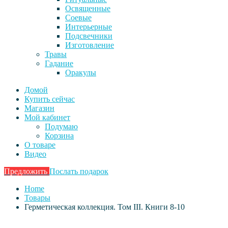
Освященные
Соевые
Интерьерные
Подсвечники
Изготовление
Травы
Гадание
Оракулы
Домой
Купить сейчас
Магазин
Мой кабинет
Подумаю
Корзина
О товаре
Видео
Предложить
Послать подарок
Home
Товары
Герметическая коллекция. Том III. Книги 8-10