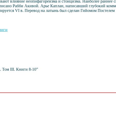
ивают влияние неопифагореизма и стоицизма. Наиболее раннее 
 записано Рабби Акивой. Арье Каплан, написавший глубокий ком
датируется VI в. Перевод на латынь был сделан Гийомом Постелем
ниги
 Том III. Книги 8-10”