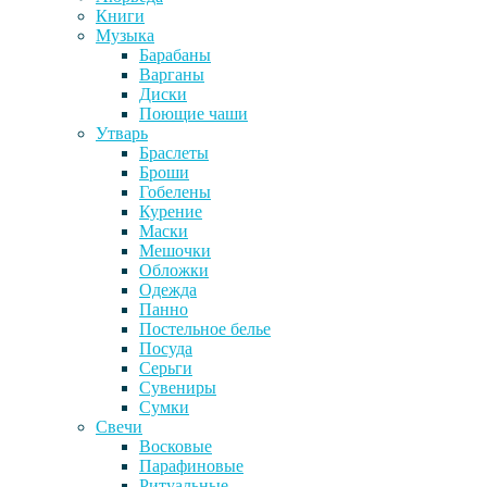
Книги
Музыка
Барабаны
Варганы
Диски
Поющие чаши
Утварь
Браслеты
Броши
Гобелены
Курение
Маски
Мешочки
Обложки
Одежда
Панно
Постельное белье
Посуда
Серьги
Сувениры
Сумки
Свечи
Восковые
Парафиновые
Ритуальные