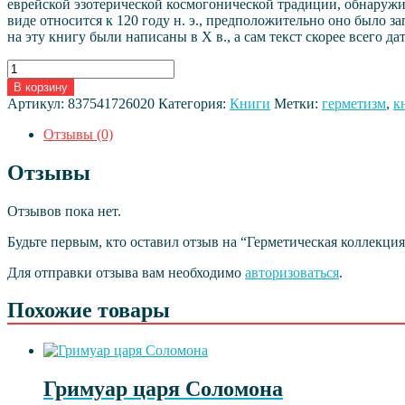
еврейской эзотерической космогонической традиции, обнаруж
виде относится к 120 году н. э., предположительно оно было
на эту книгу были написаны в X в., а сам текст скорее всего 
Количество
товара
В корзину
Герметическая
Артикул:
837541726020
Категория:
Книги
Метки:
герметизм
,
к
коллекция.
Том
Отзывы (0)
III.
Книги
Отзывы
8-
10
Отзывов пока нет.
Будьте первым, кто оставил отзыв на “Герметическая коллекция.
Для отправки отзыва вам необходимо
авторизоваться
.
Похожие товары
Гримуар царя Соломона