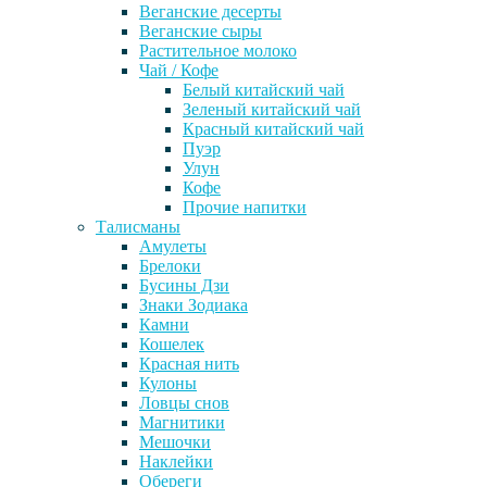
Веганские десерты
Веганские сыры
Растительное молоко
Чай / Кофе
Белый китайский чай
Зеленый китайский чай
Красный китайский чай
Пуэр
Улун
Кофе
Прочие напитки
Талисманы
Амулеты
Брелоки
Бусины Дзи
Знаки Зодиака
Камни
Кошелек
Красная нить
Кулоны
Ловцы снов
Магнитики
Мешочки
Наклейки
Обереги