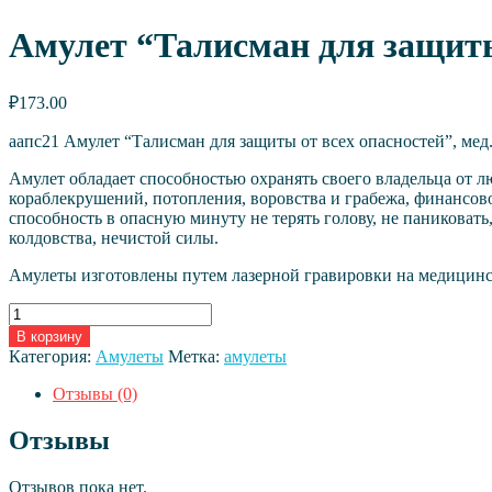
Амулет “Талисман для защиты
₽
173.00
аапс21 Амулет “Талисман для защиты от всех опасностей”, мед
Амулет обладает способностью охранять своего владельца от л
кораблекрушений, потопления, воровства и грабежа, финансово
способность в опасную минуту не терять голову, не паниковать
колдовства, нечистой силы.
Амулеты изготовлены путем лазерной гравировки на медицинско
Количество
товара
В корзину
Амулет
Категория:
Амулеты
Метка:
амулеты
"Талисман
для
Отзывы (0)
защиты
от
Отзывы
всех
опасностей"
Отзывов пока нет.