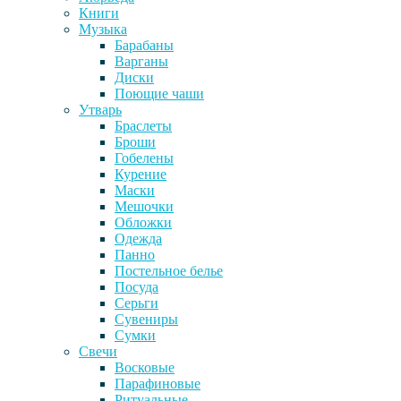
Книги
Музыка
Барабаны
Варганы
Диски
Поющие чаши
Утварь
Браслеты
Броши
Гобелены
Курение
Маски
Мешочки
Обложки
Одежда
Панно
Постельное белье
Посуда
Серьги
Сувениры
Сумки
Свечи
Восковые
Парафиновые
Ритуальные