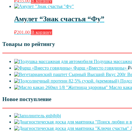
₽
455.00
В корзину
Амулет “Знак счастья “Фу”
₽
201.00
В корзину
Товары по рейтингу
Подушка массажна
Фарш «Вместо говядины»
₽
В
Подсо
Масло кака
Новое поступление
gnhjhjhj