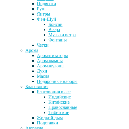
Подвески
Руны
Янтры
Фэн-Шуй
Бонсай
Веера
Музыка ветра
Фонтаны
Четки
Арома
Ароматизаторы
Аромалампы
Аромакулоны
Духи
Масла
Подарочные наборы
Благовония
Благовония в асс
Индийские
Китайские
Православные
Тибетские
Жидкий дым
Подставки
Аюрведа