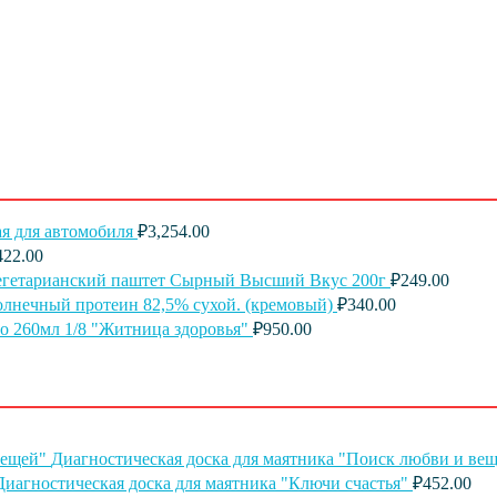
я для автомобиля
₽
3,254.00
422.00
егетарианский паштет Сырный Высший Вкус 200г
₽
249.00
лнечный протеин 82,5% сухой. (кремовый)
₽
340.00
о 260мл 1/8 "Житница здоровья"
₽
950.00
Диагностическая доска для маятника "Поиск любви и ве
Диагностическая доска для маятника "Ключи счастья"
₽
452.00