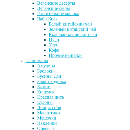
Веганские десерты
Веганские сыры
Растительное молоко
Чай / Кофе
Белый китайский чай
Зеленый китайский чай
Красный китайский чай
Пуэр
Улун
Кофе
Прочие напитки
Талисманы
Амулеты
Брелоки
Бусины Дзи
Знаки Зодиака
Камни
Кошелек
Красная нить
Кулоны
Ловцы снов
Магнитики
Мешочки
Наклейки
Обереги