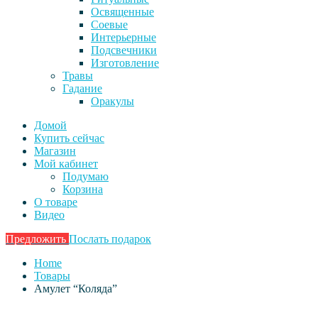
Освященные
Соевые
Интерьерные
Подсвечники
Изготовление
Травы
Гадание
Оракулы
Домой
Купить сейчас
Магазин
Мой кабинет
Подумаю
Корзина
О товаре
Видео
Предложить
Послать подарок
Home
Товары
Амулет “Коляда”