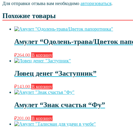
Для отправки отзыва вам необходимо
авторизоваться
.
Похожие товары
Амулет “Одолень-трава/Цветок пап
₽
264.00
В корзину
Ловец денег “Заступник”
₽
143.00
В корзину
Амулет “Знак счастья “Фу”
₽
201.00
В корзину