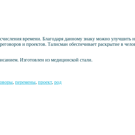
исчисления времени. Благодаря данному знаку можно улучшить 
еговоров и проектов. Талисман обеспечивает раскрытие в челов
исанием. Изготовлен из медицинской стали.
говоры
,
перемены
,
проект
,
род