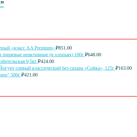
е”
еный «класс AA Premium»
₽
851.00
 пищевые неактивные (в хлопьях) 100г
₽
648.00
юбительская 0,5кг
₽
424.00
Йогурт соевый классический без сахара «Сойка», 125г
₽
163.00
ини" 500г
₽
421.00