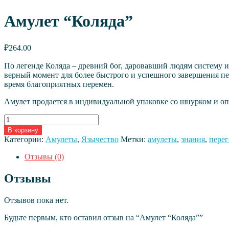
Амулет “Коляда”
₽
264.00
По легенде Коляда – древний бог, даровавший людям систему 
верный момент для более быстрого и успешного завершения пер
время благоприятных перемен.
Амулет продается в индивидуальной упаковке со шнурком и оп
Количество
товара
В корзину
Амулет
Категории:
Амулеты
,
Язычество
Метки:
амулеты
,
знания
,
пере
"Коляда"
Отзывы (0)
Отзывы
Отзывов пока нет.
Будьте первым, кто оставил отзыв на “Амулет “Коляда””