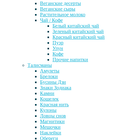
Веганские десерты
Веганские сыры
Растительное молоко
Чай / Кофе
Белый китайский чай
Зеленый китайский чай
Красный китайский чай
Пуэр
Улун
Кофе
Прочие напитки
Талисманы
Амулеты
Брелоки
Бусины Дзи
Знаки Зодиака
Камни
Кошелек
Красная нить
Кулоны
Ловцы снов
Магнитики
Мешочки
Наклейки
Обереги