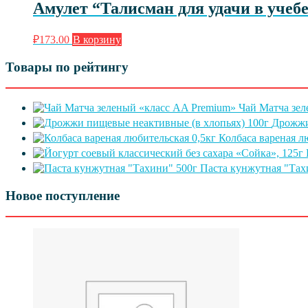
Амулет “Талисман для удачи в учеб
₽
173.00
В корзину
Товары по рейтингу
Чай Матча зел
Дрожжи
Колбаса вареная л
Паста кунжутная "Тах
Новое поступление