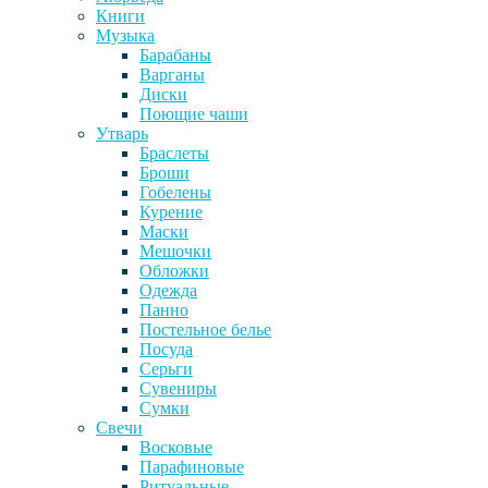
Книги
Музыка
Барабаны
Варганы
Диски
Поющие чаши
Утварь
Браслеты
Броши
Гобелены
Курение
Маски
Мешочки
Обложки
Одежда
Панно
Постельное белье
Посуда
Серьги
Сувениры
Сумки
Свечи
Восковые
Парафиновые
Ритуальные