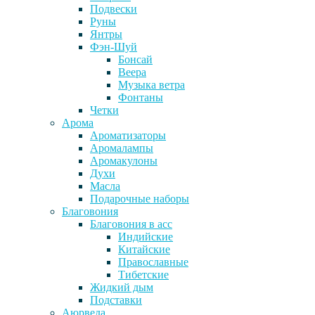
Подвески
Руны
Янтры
Фэн-Шуй
Бонсай
Веера
Музыка ветра
Фонтаны
Четки
Арома
Ароматизаторы
Аромалампы
Аромакулоны
Духи
Масла
Подарочные наборы
Благовония
Благовония в асс
Индийские
Китайские
Православные
Тибетские
Жидкий дым
Подставки
Аюрведа