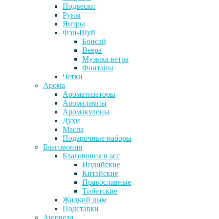
Подвески
Руны
Янтры
Фэн-Шуй
Бонсай
Веера
Музыка ветра
Фонтаны
Четки
Арома
Ароматизаторы
Аромалампы
Аромакулоны
Духи
Масла
Подарочные наборы
Благовония
Благовония в асс
Индийские
Китайские
Православные
Тибетские
Жидкий дым
Подставки
Аюрведа