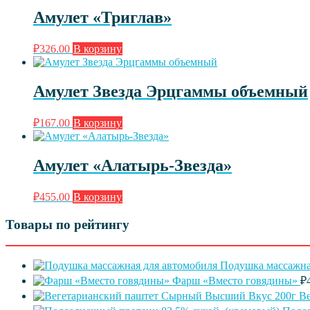
Амулет «Триглав»
₽
326.00
В корзину
Амулет Звезда Эрцгаммы объемный
₽
167.00
В корзину
Амулет «Алатырь-Звезда»
₽
455.00
В корзину
Товары по рейтингу
Подушка массажна
Фарш «Вместо говядины»
₽
В