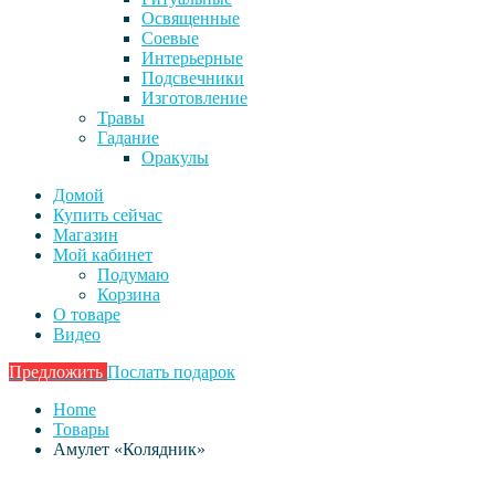
Освященные
Соевые
Интерьерные
Подсвечники
Изготовление
Травы
Гадание
Оракулы
Домой
Купить сейчас
Магазин
Мой кабинет
Подумаю
Корзина
О товаре
Видео
Предложить
Послать подарок
Home
Товары
Амулет «Колядник»