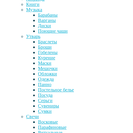
Книги
Музыка
Барабаны
Варганы
Диски
Поющие чаши
Утварь
Браслеты
Броши
Гобелены
Курение
Маски
Мешочки
Обложки
Одежда
Панно
Постельное белье
Посуда
Серьги
Сувениры
Сумки
Свечи
Восковые
Парафиновые
Ритуальные