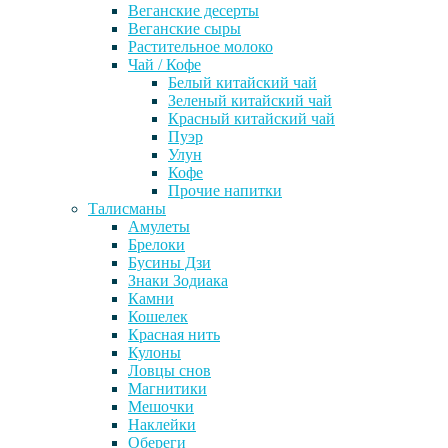
Веганские десерты
Веганские сыры
Растительное молоко
Чай / Кофе
Белый китайский чай
Зеленый китайский чай
Красный китайский чай
Пуэр
Улун
Кофе
Прочие напитки
Талисманы
Амулеты
Брелоки
Бусины Дзи
Знаки Зодиака
Камни
Кошелек
Красная нить
Кулоны
Ловцы снов
Магнитики
Мешочки
Наклейки
Обереги