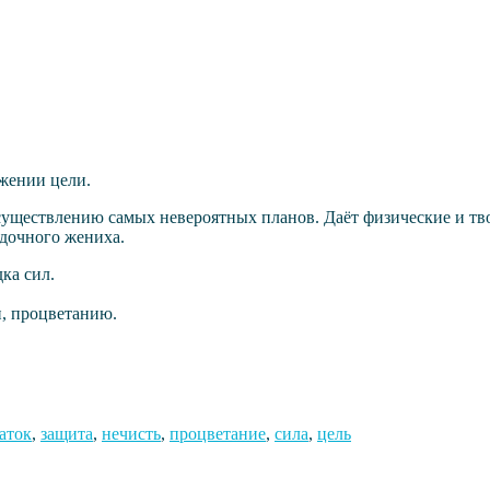
жении цели.
существлению самых невероятных планов. Даёт физические и тв
ядочного жениха.
ка сил.
и, процветанию.
аток
,
защита
,
нечисть
,
процветание
,
сила
,
цель