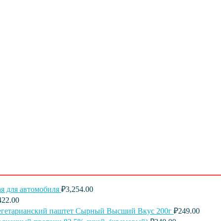
я для автомобиля
₽
3,254.00
422.00
егетарианский паштет Сырный Высший Вкус 200г
₽
249.00