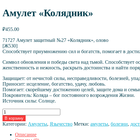
Амулет «Колядник»
₽
455.00
71727 Амулет защитный №27 «Колядник», олово
[Ж530]
Способствует приумножению сил и богатств, помогает в дости
Символ обновления и победы света над тьмой. Способствует о
женственность и нежность, раскрыть достоинства и найти пор
Защищает: от нечистой силы, несправедливости, болезней, упад
Приносит: исцеление, богатство, удачу, любовь.
Помогает: скорейшему достижению целей, защите дома и семь
Покровитель: Коляда – бог постоянного возрождения Жизни.
Источник силы: Солнце.
Количество
товара
В корзину
Амулет
Категории:
Амулеты
,
Язычество
Метки:
амулеты
,
болезни
,
дост
«Колядник»
Описание