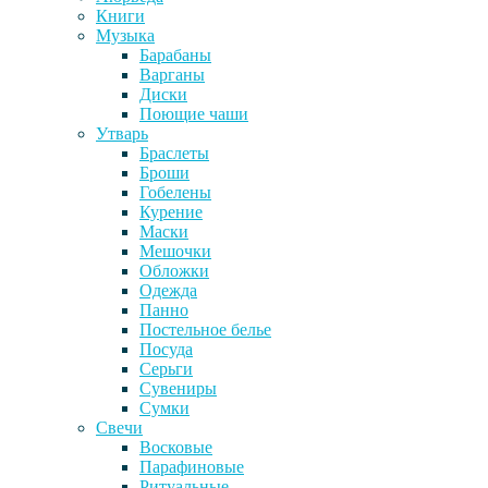
Книги
Музыка
Барабаны
Варганы
Диски
Поющие чаши
Утварь
Браслеты
Броши
Гобелены
Курение
Маски
Мешочки
Обложки
Одежда
Панно
Постельное белье
Посуда
Серьги
Сувениры
Сумки
Свечи
Восковые
Парафиновые
Ритуальные