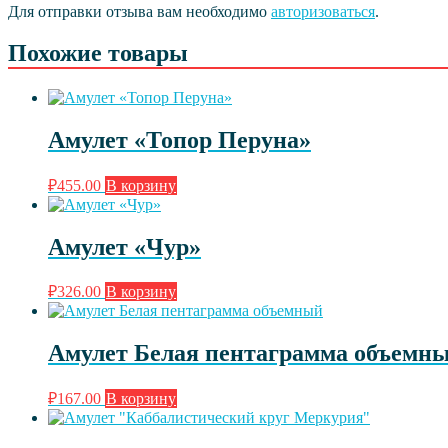
Для отправки отзыва вам необходимо
авторизоваться
.
Похожие товары
Амулет «Топор Перуна»
₽
455.00
В корзину
Амулет «Чур»
₽
326.00
В корзину
Амулет Белая пентаграмма объемн
₽
167.00
В корзину