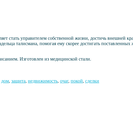
яет стать управителем собственной жизни, достичь внешней кра
адельца талисмана, помогая ему скорее достигать поставленны
исанием. Изготовлен из медицинской стали.
,
дом
,
защита
,
недвижимость
,
очаг
,
покой
,
сделки