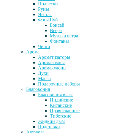
Подвески
Руны
Янтры
Фэн-Шуй
Бонсай
Веера
Музыка ветра
Фонтаны
Четки
Арома
Ароматизаторы
Аромалампы
Аромакулоны
Духи
Масла
Подарочные наборы
Благовония
Благовония в асс
Индийские
Китайские
Православные
Тибетские
Жидкий дым
Подставки
Аюрведа