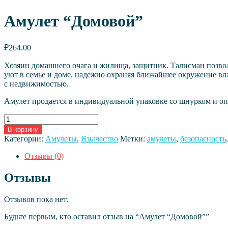
Амулет “Домовой”
₽
264.00
Хозяин домашнего очага и жилища, защитник. Талисман позвол
уют в семье и доме, надежно охраняя ближайшее окружение вл
с недвижимостью.
Амулет продается в индивидуальной упаковке со шнурком и оп
Количество
товара
В корзину
Амулет
Категории:
Амулеты
,
Язычество
Метки:
амулеты
,
безопасность
"Домовой"
Отзывы (0)
Отзывы
Отзывов пока нет.
Будьте первым, кто оставил отзыв на “Амулет “Домовой””