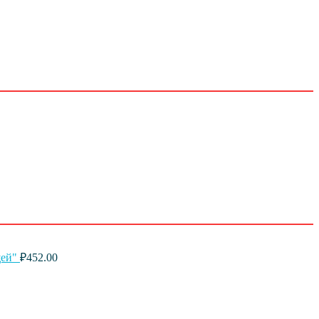
щей"
₽
452.00