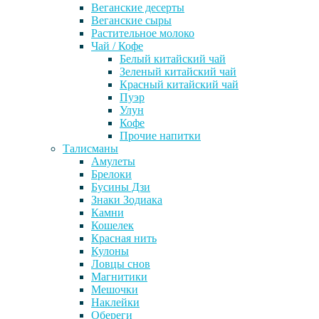
Веганские десерты
Веганские сыры
Растительное молоко
Чай / Кофе
Белый китайский чай
Зеленый китайский чай
Красный китайский чай
Пуэр
Улун
Кофе
Прочие напитки
Талисманы
Амулеты
Брелоки
Бусины Дзи
Знаки Зодиака
Камни
Кошелек
Красная нить
Кулоны
Ловцы снов
Магнитики
Мешочки
Наклейки
Обереги