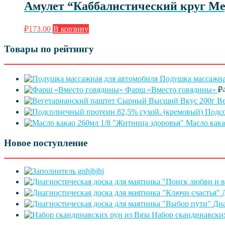
Амулет “Каббалистический круг М
₽
173.00
В корзину
Товары по рейтингу
Подушка массажна
Фарш «Вместо говядины»
₽
В
Подсо
Масло кака
Новое поступление
gnhjhjhj
Диа
Набор скандинавских