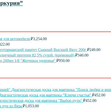
еркурия”
я для автомобиля
₽
3,254.00
422.00
егетарианский паштет Сырный Высший Вкус 200г
₽
249.00
лнечный протеин 82,5% сухой. (кремовый)
₽
340.00
о 260мл 1/8 "Житница здоровья"
₽
950.00
Диагностическая доска для маятника "Поиск любви и ве
Диагностическая доска для маятника "Ключи счастья"
₽
452.00
гностическая доска для маятника "Выбор пути"
₽
452.00
 рун из Вяза
₽
1,053.00