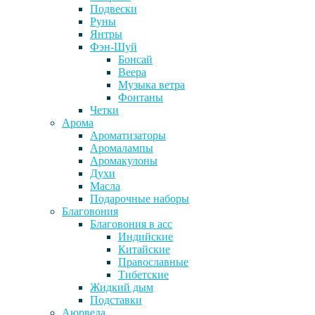
Подвески
Руны
Янтры
Фэн-Шуй
Бонсай
Веера
Музыка ветра
Фонтаны
Четки
Арома
Ароматизаторы
Аромалампы
Аромакулоны
Духи
Масла
Подарочные наборы
Благовония
Благовония в асс
Индийские
Китайские
Православные
Тибетские
Жидкий дым
Подставки
Аюрведа