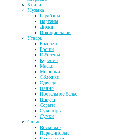
Книги
Музыка
Барабаны
Варганы
Диски
Поющие чаши
Утварь
Браслеты
Броши
Гобелены
Курение
Маски
Мешочки
Обложки
Одежда
Панно
Постельное белье
Посуда
Серьги
Сувениры
Сумки
Свечи
Восковые
Парафиновые
Ритуальные