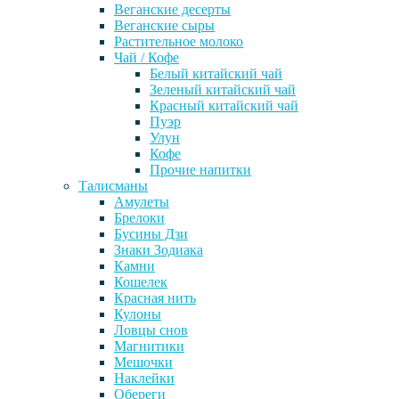
Веганские десерты
Веганские сыры
Растительное молоко
Чай / Кофе
Белый китайский чай
Зеленый китайский чай
Красный китайский чай
Пуэр
Улун
Кофе
Прочие напитки
Талисманы
Амулеты
Брелоки
Бусины Дзи
Знаки Зодиака
Камни
Кошелек
Красная нить
Кулоны
Ловцы снов
Магнитики
Мешочки
Наклейки
Обереги