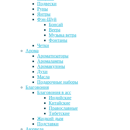
Подвески
Руны
Янтры
Фэн-Шуй
Бонсай
Веера
Музыка ветра
Фонтаны
Четки
Арома
Ароматизаторы
Аромалампы
Аромакулоны
Духи
Масла
Подарочные наборы
Благовония
Благовония в асс
Индийские
Китайские
Православные
Тибетские
Жидкий дым
Подставки
Аюрведа