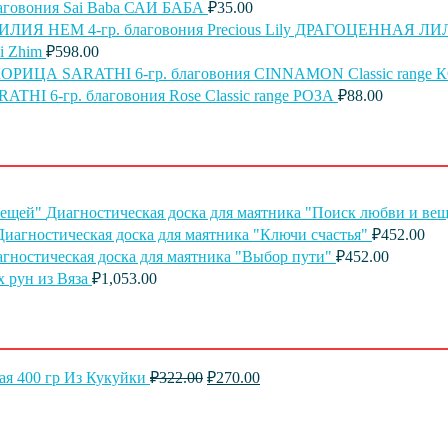
аговония Sai Baba САИ БАБА
₽
35.00
HEM 4-гр. благовония Precious Lily ДРАГОЦЕННАЯ Л
i Zhim
₽
598.00
SARATHI 6-гр. благовония CINNAMON Classic range
ATHI 6-гр. благовония Rose Classic range РОЗА
₽
88.00
Диагностическая доска для маятника "Поиск любви и ве
Диагностическая доска для маятника "Ключи счастья"
₽
452.00
гностическая доска для маятника "Выбор пути"
₽
452.00
 рун из Вяза
₽
1,053.00
Первоначальная
Текущая
ая 400 гр Из Кукуйки
₽
322.00
₽
270.00
цена
цена:
составляла
₽270.00.
₽322.00.