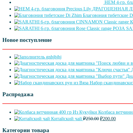
HEM 4-гр. бл
Благовония тибетские D
SAR
Новое поступление
gnhjhjhj
Диа
Набор скандинавских
Распродажа
Колбаса ветчинн
Первоначальная
Текущая
Китайский чай
₽
250.00
₽
200.00
цена
цена:
составляла
₽200.00.
Категории товара