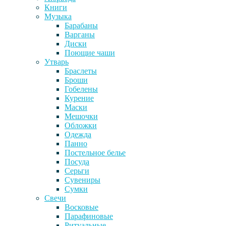
Книги
Музыка
Барабаны
Варганы
Диски
Поющие чаши
Утварь
Браслеты
Броши
Гобелены
Курение
Маски
Мешочки
Обложки
Одежда
Панно
Постельное белье
Посуда
Серьги
Сувениры
Сумки
Свечи
Восковые
Парафиновые
Ритуальные