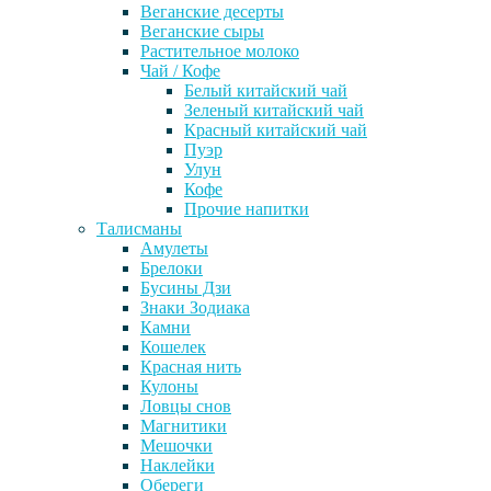
Веганские десерты
Веганские сыры
Растительное молоко
Чай / Кофе
Белый китайский чай
Зеленый китайский чай
Красный китайский чай
Пуэр
Улун
Кофе
Прочие напитки
Талисманы
Амулеты
Брелоки
Бусины Дзи
Знаки Зодиака
Камни
Кошелек
Красная нить
Кулоны
Ловцы снов
Магнитики
Мешочки
Наклейки
Обереги