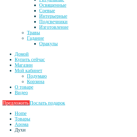
Освященные
Соевые
Интерьерные
Подсвечники
Изготовление
Травы
Гадание
Оракулы
Домой
Купить сейчас
Магазин
Мой кабинет
Подумаю
Корзина
О товаре
Видео
Предложить
Послать подарок
Home
Товары
Арома
Духи