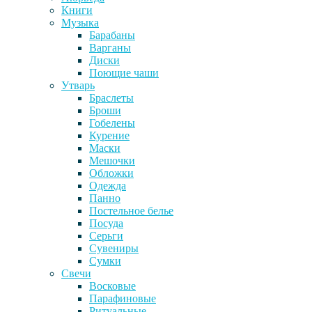
Книги
Музыка
Барабаны
Варганы
Диски
Поющие чаши
Утварь
Браслеты
Броши
Гобелены
Курение
Маски
Мешочки
Обложки
Одежда
Панно
Постельное белье
Посуда
Серьги
Сувениры
Сумки
Свечи
Восковые
Парафиновые
Ритуальные