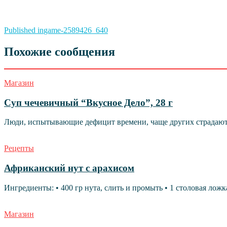
Навигация
Published in
game-2589426_640
по
Похожие сообщения
записям
Магазин
Суп чечевичный “Вкусное Дело”, 28 г
Люди, испытывающие дефицит времени, чаще других страдают о
Рецепты
Африканский нут с арахисом
Ингредиенты: • 400 гр нута, слить и промыть • 1 столовая ложк
Магазин