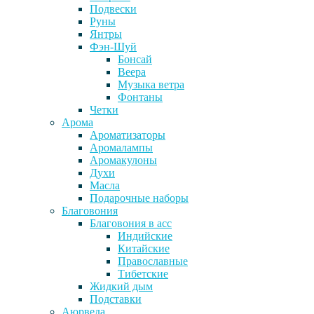
Подвески
Руны
Янтры
Фэн-Шуй
Бонсай
Веера
Музыка ветра
Фонтаны
Четки
Арома
Ароматизаторы
Аромалампы
Аромакулоны
Духи
Масла
Подарочные наборы
Благовония
Благовония в асс
Индийские
Китайские
Православные
Тибетские
Жидкий дым
Подставки
Аюрведа