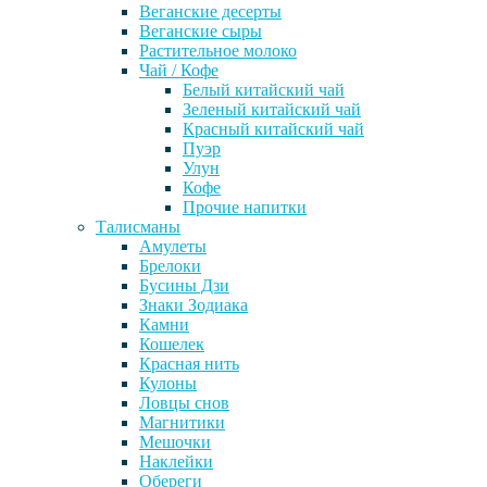
Веганские десерты
Веганские сыры
Растительное молоко
Чай / Кофе
Белый китайский чай
Зеленый китайский чай
Красный китайский чай
Пуэр
Улун
Кофе
Прочие напитки
Талисманы
Амулеты
Брелоки
Бусины Дзи
Знаки Зодиака
Камни
Кошелек
Красная нить
Кулоны
Ловцы снов
Магнитики
Мешочки
Наклейки
Обереги