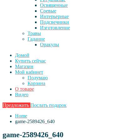
Освященные
Соевые
Интерьерные
Подсвечники
Изготовление
Травы
Гадание
Оракулы
Домой
Купить сейчас
Магазин
Мой кабинет
Подумаю
Корзина
О товаре
Видео
Предложить
Послать подарок
Home
game-2589426_640
game-2589426_640