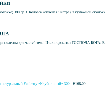
УЙКИ
болочке) 380 гр 3. Колбаса копченая Экстра ( в бумажной оболочке
БОГА
 полезны для частей тела! Итак,подсказки ГОСПОДА БОГА: Все 
 натуральный Funberry «Клубничный» 300 г
₽
168.00