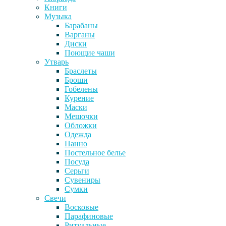
Книги
Музыка
Барабаны
Варганы
Диски
Поющие чаши
Утварь
Браслеты
Броши
Гобелены
Курение
Маски
Мешочки
Обложки
Одежда
Панно
Постельное белье
Посуда
Серьги
Сувениры
Сумки
Свечи
Восковые
Парафиновые
Ритуальные