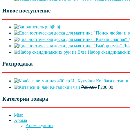
Новое поступление
gnhjhjhj
Диа
Набор скандинавских
Распродажа
Колбаса ветчинн
Первоначальная
Текущая
Китайский чай
₽
250.00
₽
200.00
цена
цена:
составляла
₽200.00.
Категории товара
₽250.00.
Misc
Арома
Аромакулоны