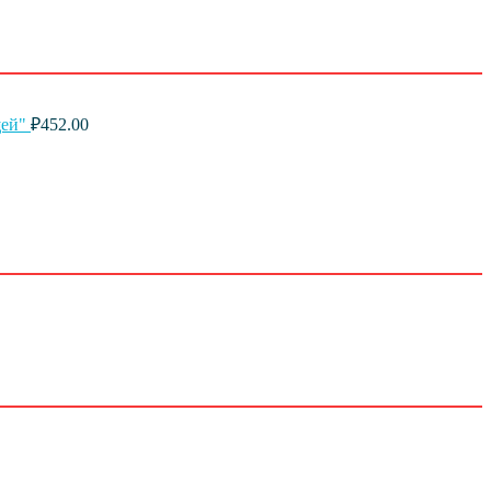
щей"
₽
452.00