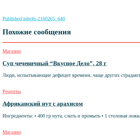
Навигация
Published in
belts-2160265_640
по
Похожие сообщения
записям
Магазин
Суп чечевичный “Вкусное Дело”, 28 г
Люди, испытывающие дефицит времени, чаще других страдают о
Рецепты
Африканский нут с арахисом
Ингредиенты: • 400 гр нута, слить и промыть • 1 столовая ложк
Магазин