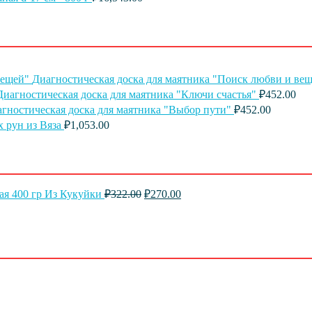
Диагностическая доска для маятника "Поиск любви и ве
Диагностическая доска для маятника "Ключи счастья"
₽
452.00
гностическая доска для маятника "Выбор пути"
₽
452.00
 рун из Вяза
₽
1,053.00
Первоначальная
Текущая
ая 400 гр Из Кукуйки
₽
322.00
₽
270.00
цена
цена:
составляла
₽270.00.
₽322.00.