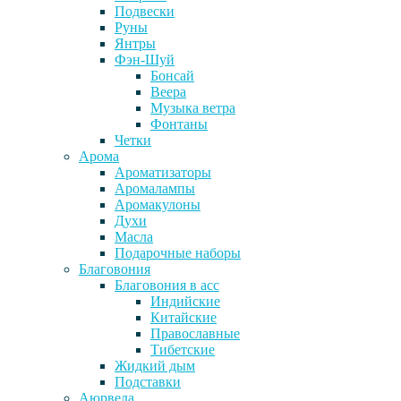
Подвески
Руны
Янтры
Фэн-Шуй
Бонсай
Веера
Музыка ветра
Фонтаны
Четки
Арома
Ароматизаторы
Аромалампы
Аромакулоны
Духи
Масла
Подарочные наборы
Благовония
Благовония в асс
Индийские
Китайские
Православные
Тибетские
Жидкий дым
Подставки
Аюрведа