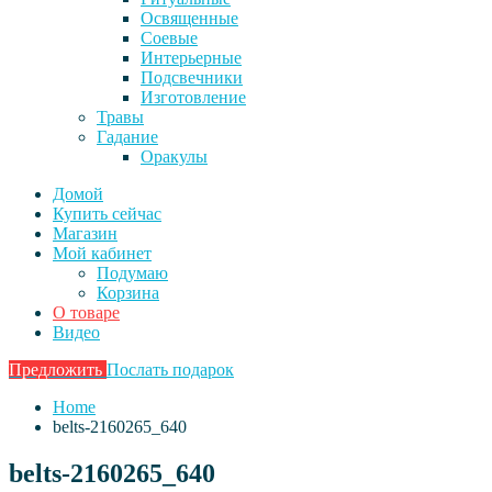
Освященные
Соевые
Интерьерные
Подсвечники
Изготовление
Травы
Гадание
Оракулы
Домой
Купить сейчас
Магазин
Мой кабинет
Подумаю
Корзина
О товаре
Видео
Предложить
Послать подарок
Home
belts-2160265_640
belts-2160265_640