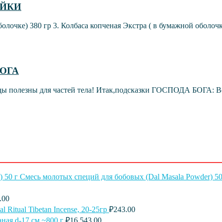
УЙКИ
болочке) 380 гр 3. Колбаса копченая Экстра ( в бумажной оболочке
БОГА
 полезны для частей тела! Итак,подсказки ГОСПОДА БОГА: Все 
Смесь молотых специй для бобовых (Dal Masala Powder) 50
.00
l Ritual Tibetan Incense, 20-25гр
₽
243.00
ная d-17 см ~800 г
₽
16,543.00