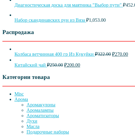
Диагностическая доска для маятника "Выбор пути"
₽
452.
Набор скандинавских рун из Вяза
₽
1,053.00
Распродажа
Первонача
Те
Колбаса ветчинная 400 гр Из Кукуйки
₽
322.00
₽
270.00
цена
цен
Первоначальная
Текущая
составляла
₽27
Китайский чай
₽
250.00
₽
200.00
цена
цена:
₽322.00.
составляла
₽200.00.
Категории товара
₽250.00.
Misc
Арома
Аромакулоны
Аромалампы
Ароматизаторы
Духи
Масла
Подарочные наборы