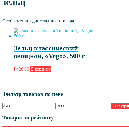
зельц
Отображение единственного товара
Зельц классический
овощной, «Vego», 500 г
₽
428.00
В корзину
Фильтр товаров по цене
Минимальная
Максимальная
Фильтра
цена
цена
Товары по рейтингу