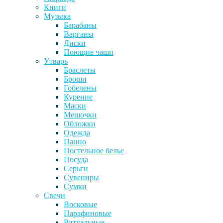
Книги
Музыка
Барабаны
Варганы
Диски
Поющие чаши
Утварь
Браслеты
Броши
Гобелены
Курение
Маски
Мешочки
Обложки
Одежда
Панно
Постельное белье
Посуда
Серьги
Сувениры
Сумки
Свечи
Восковые
Парафиновые
Ритуальные