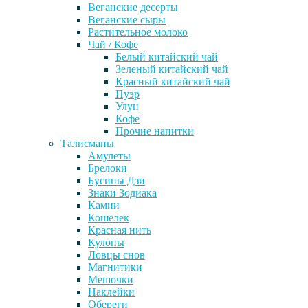
Веганские десерты
Веганские сыры
Растительное молоко
Чай / Кофе
Белый китайский чай
Зеленый китайский чай
Красный китайский чай
Пуэр
Улун
Кофе
Прочие напитки
Талисманы
Амулеты
Брелоки
Бусины Дзи
Знаки Зодиака
Камни
Кошелек
Красная нить
Кулоны
Ловцы снов
Магнитики
Мешочки
Наклейки
Обереги