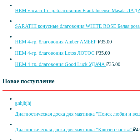
HEM масала 15 гр. благовония Frank Incense Masala ЛА
SARATHI конусные благовония WHITE ROSE Белая роза
HEM 4-гр. благовония Amber АМБЕР
₽
35.00
HEM 4-гр. благовония Lotos ЛОТОС
₽
35.00
HEM 4-гр. благовония Good Luck УДАЧА
₽
35.00
Новое поступление
gnhjhjhj
Диагностическая доска для маятника "Поиск любви и ве
Диагностическая доска для маятника "Ключи счастья"
₽
4