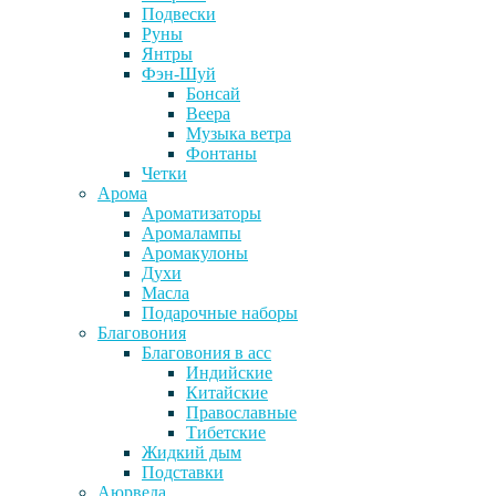
Подвески
Руны
Янтры
Фэн-Шуй
Бонсай
Веера
Музыка ветра
Фонтаны
Четки
Арома
Ароматизаторы
Аромалампы
Аромакулоны
Духи
Масла
Подарочные наборы
Благовония
Благовония в асс
Индийские
Китайские
Православные
Тибетские
Жидкий дым
Подставки
Аюрведа