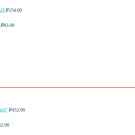
ДАН
₽
154.00
₽
83.00
щей"
₽
452.00
52.00